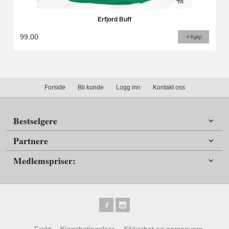
Erfjord Buff
99,00
Kjøp
Forside
Bli kunde
Logg inn
Kontakt oss
Bestselgere
Partnere
Medlemspriser:
Frakt
Kjøpsbetingelser
Sikkerhet og personvern