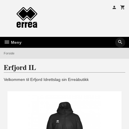
Gå
til
innholdet
Meny
Forside
Erfjord IL
Velkommen til Erfjord Idrettslag sin Erreàbutikk