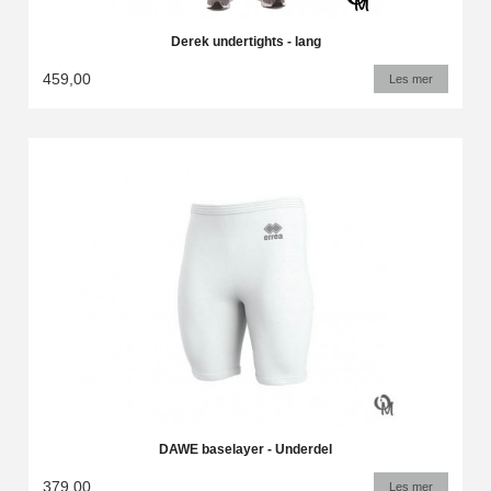
Derek undertights - lang
459,00
Les mer
DAWE baselayer - Underdel
379,00
Les mer