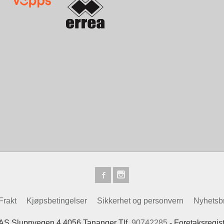
Frakt
Kjøpsbetingelser
Sikkerhet og personvern
Nyhetsb
 AS Sluppvegen 4 4056 Tananger Tlf.
90742285
- Foretaksregis