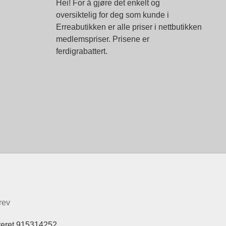
Hei! For å gjøre det enkelt og
oversiktelig for deg som kunde i
Erreabutikken er alle priser i nettbutikken
medlemspriser. Prisene er
ferdigrabattert.
rev
teret 915314252