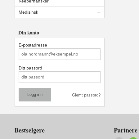
Keeperhansker
Medisinsk
Din konto
E-postadresse
Ditt passord
Glemt passord?
Bestselgere
Partnere