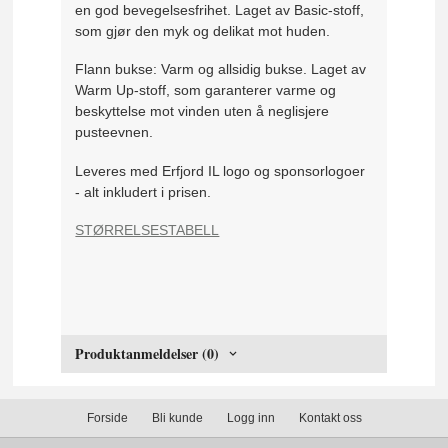
en god bevegelsesfrihet. Laget av Basic-stoff,
som gjør den myk og delikat mot huden.
Flann bukse: V
arm og allsidig bukse. Laget av
Warm Up-stoff, som garanterer varme og
beskyttelse mot vinden uten å neglisjere
pusteevnen.
Leveres med Erfjord IL logo og sponsorlogoer
- alt inkludert i prisen.
STØRRELSESTABELL
Produktanmeldelser (0)
Forside
Bli kunde
Logg inn
Kontakt oss