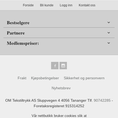
Forside
Bli kunde
Logg inn
Kontakt oss
Bestselgere
Partnere
Medlemspriser:
Frakt
Kjøpsbetingelser
Sikkerhet og personvern
Nyhetsbrev
OM Tekstiltrykk AS Sluppvegen 4 4056 Tananger Tlf.
90742285
-
Foretaksregisteret 915314252
Vår nettbutikk bruker cookies slik at