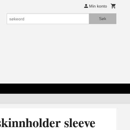
Min konto
Søk
skinnholder sleeve