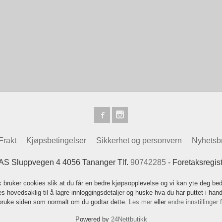
Frakt
Kjøpsbetingelser
Sikkerhet og personvern
Nyhetsb
 AS Sluppvegen 4 4056 Tananger Tlf.
90742285
- Foretaksregis
k bruker cookies slik at du får en bedre kjøpsopplevelse og vi kan yte deg bed
s hovedsaklig til å lagre innloggingsdetaljer og huske hva du har puttet i han
 bruke siden som normalt om du godtar dette.
Les mer
eller
endre innstillinger 
Powered by
24Nettbutikk