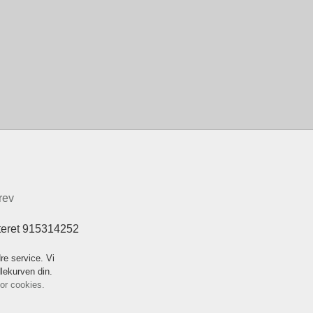
rev
teret 915314252
re service. Vi
dlekurven din.
for cookies.