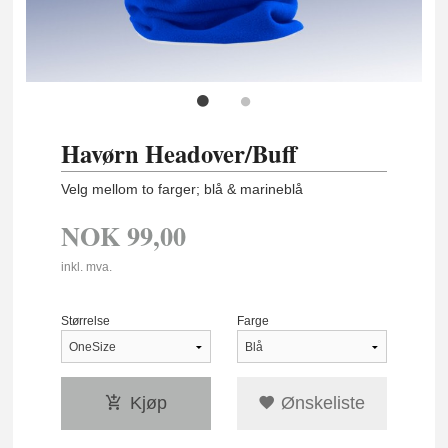
Havørn Headover/Buff
Velg mellom to farger; blå & marineblå
NOK
99,00
inkl. mva.
Størrelse
Farge
Kjøp
Ønskeliste