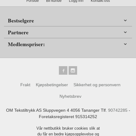
Forside
Bli kunde
Logg inn
Kontakt oss
Bestselgere
Partnere
Medlemspriser:
Frakt
Kjøpsbetingelser
Sikkerhet og personvern
Nyhetsbrev
OM Tekstiltrykk AS Sluppvegen 4 4056 Tananger Tlf.
90742285
-
Foretaksregisteret 915314252
Vår nettbutikk bruker cookies slik at
du får en bedre kjøpsopplevelse og