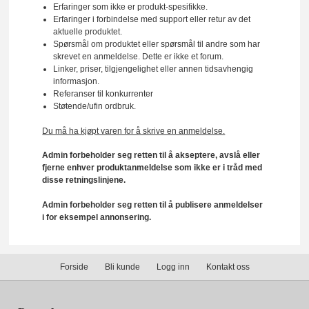
Erfaringer som ikke er produkt-spesifikke.
Erfaringer i forbindelse med support eller retur av det
aktuelle produktet.
Spørsmål om produktet eller spørsmål til andre som har
skrevet en anmeldelse. Dette er ikke et forum.
Linker, priser, tilgjengelighet eller annen tidsavhengig
informasjon.
Referanser til konkurrenter
Støtende/ufin ordbruk.
Du må ha kjøpt varen for å skrive en anmeldelse.
Admin forbeholder seg retten til å akseptere, avslå eller
fjerne enhver produktanmeldelse som ikke er i tråd med
disse retningslinjene.
Admin forbeholder seg retten til å publisere anmeldelser
i for eksempel annonsering.
Forside
Bli kunde
Logg inn
Kontakt oss